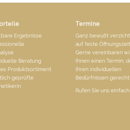
orteile
Termine
tbare Ergebnisse
Ganz bewußt verzicht
essionelle
auf feste Öffnungszei
alyse
Gerne vereinbaren wi
viduelle Beratung
Ihnen einen Termin, d
tes Produktsortiment
Ihren individuellen
tlich geprüfte
Bedürfnissen gerecht 
etikerin
Rufen Sie uns einfach