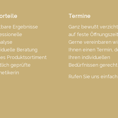
orteile
Termine
tbare Ergebnisse
Ganz bewußt verzicht
essionelle
auf feste Öffnungszei
alyse
Gerne vereinbaren wi
viduelle Beratung
Ihnen einen Termin, d
tes Produktsortiment
Ihren individuellen
tlich geprüfte
Bedürfnissen gerecht 
etikerin
Rufen Sie uns einfach